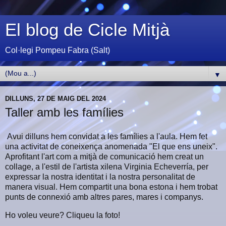
El blog de Cicle Mitjà
Col·legi Pompeu Fabra (Salt)
▼
DILLUNS, 27 DE MAIG DEL 2024
Taller amb les famílies
Avui dilluns hem convidat a les famílies a l'aula. Hem fet
una activitat de coneixença anomenada "El que ens uneix".
Aprofitant l'art com a mitjà de comunicació hem creat un
collage, a l'estil de l'artista xilena Virginia Echeverría, per
expressar la nostra identitat i la nostra personalitat de
manera visual. Hem compartit una bona estona i hem trobat
punts de connexió amb altres pares, mares i companys.
Ho voleu veure? Cliqueu la foto!